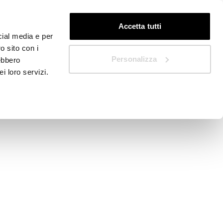
DE
Schnellstart
Accetta tutti
cial media e per
o sito con i
Personalizza
rebbero
i loro servizi.