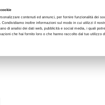
Vai al contenuto principale
rnehmen
Architekten Bereich
Verkaufsstellen
 cookie
rsonalizzare contenuti ed annunci, per fornire funzionalità dei so
o. Condividiamo inoltre informazioni sul modo in cui utilizzi il nostr
ano di analisi dei dati web, pubblicità e social media, i quali pot
azioni che hai fornito loro o che hanno raccolto dal tuo utilizzo de
gene Pratic-Verkaufsstelle in Genova zu finden.