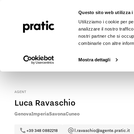
Pergolen
Markisen
Outdoor-Projekte
Journal
Unte
Questo sito web utilizza i
Utilizziamo i cookie per pe
analizzare il nostro traffic
nostri partner che si occup
combinarle con altre inform
Pratic Markisen und Pergolen in Genova
Kontaktieren Sie unseren Vertreter vor Ort, um die nächstgele
Mostra dettagli
AGENT
Luca Ravaschio
Genova
Imperia
Savona
Cuneo
+39 348 0882218
l.ravaschio@agente.pratic.it