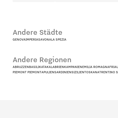
Andere Städte
GENOVA
IMPERIA
SAVONA
LA SPEZIA
Andere Regionen
ABRUZZEN
BASILIKATA
KALABRIEN
KAMPANIEN
EMILIA ROMAGNA
FRIA
PIEMONT PIEMONT
APULIEN
SARDINIEN
SIZILIEN
TOSKANA
TRENTINO 
Welches Profil stellt Sie am beste
HoReCa
De
In welchem Land sind Sie ansässi