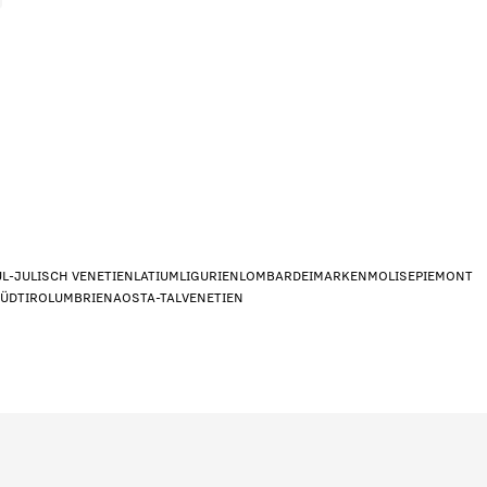
UL-JULISCH VENETIEN
LATIUM
LIGURIEN
LOMBARDEI
MARKEN
MOLISE
PIEMONT
SÜDTIROL
UMBRIEN
AOSTA-TAL
VENETIEN
n dar?
*
signer/Architekt
Privat
Händle
g?
*