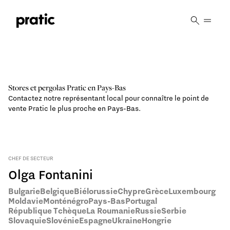
Vai al contenuto principale
Stores et pergolas Pratic en
Pays-Bas
Contactez notre représentant local pour connaître le point de
vente Pratic le plus proche en Pays-Bas.
CHEF DE SECTEUR
Olga Fontanini
Bulgarie
Belgique
Biélorussie
Chypre
Grèce
Luxembourg
Moldavie
Monténégro
Pays-Bas
Portugal
République Tchèque
La Roumanie
Russie
Serbie
Slovaquie
Slovénie
Espagne
Ukraine
Hongrie