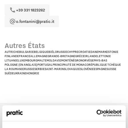
+39 331 1823262
o.fontanini@pratic.it
Autres États
AUTRICHE
BULGARIE
BELGIQUE
BIÉLORUSSIE
CHYPRE
CROATIE
DANEMARK
ESTONIE
FINLANDE
FRANCE
ALLEMAGNE
GRANDE-BRETAGNE
GRÈCE
IRLANDE
LETTONIE
LITUANIE
LUXEMBOURG
MALTE
MOLDAVIE
MONTÉNÉGRO
NORVÈGE
PAYS-BAS
POLOGNE (EN ANGLAIS)
PORTUGAL
PRINCIPAUTÉ DE MONACO
RÉPUBLIQUE TCHÈQUE
LA ROUMANIE
RUSSIE
SERBIE
SAINT-MARIN
SLOVAQUIE
SLOVÉNIE
ESPAGNE
SUISSE
SUÈDE
UKRAINE
HONGRIE
Quel est le profil qui vous correspond le mieux
?
*