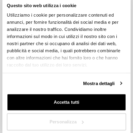
Commencez à concevoir votre espace extérieur sur mesure dès
Questo sito web utilizza i cookie
HoReCa
maintenant
Utilizziamo i cookie per personalizzare contenuti ed
Quel que soit l’espace extérieur que vous avez en tête, les
Concepteur/Planificateur
annunci, per fornire funzionalità dei social media e per
revendeurs Pratic sont à votre disposition pour vous guider dans
la conception de la protection idéale, en étudiant des solutions
analizzare il nostro traffico. Condividiamo inoltre
personnalisées et fonctionnelles. Remplissez dès maintenant le
Particulier
informazioni sul modo in cui utilizzi il nostro sito con i
formulaire pour obtenir plus d’informations ou pour être contacté
nostri partner che si occupano di analisi dei dati web,
par un représentant Pratic.
Distributeur
pubblicità e social media, i quali potrebbero combinarle
con altre informazioni che hai fornito loro o che hanno
raccolto dal tuo utilizzo dei loro servizi.
HoReCa
Dans quel pays êtes-vous situé ?
*
Concepteur/Planificateur
Mostra dettagli
Particulier
Accetta tutti
Distributeur
Suivant
Personalizza