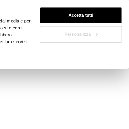
FR
Début rapide
Accetta tutti
cial media e per
o sito con i
Personalizza
rebbero
i loro servizi.