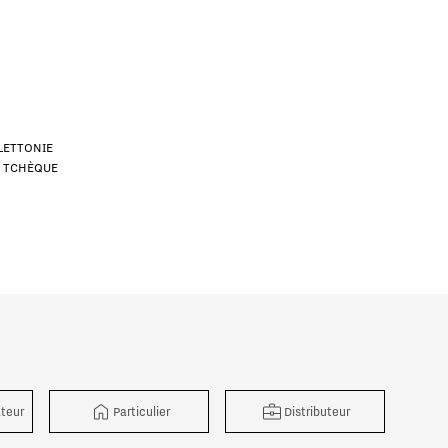
LETTONIE
E TCHÈQUE
uteur
ateur
Particulier
Distributeur