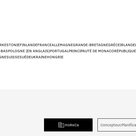
RK
ESTONIE
FINLANDE
FRANCE
ALLEMAGNE
GRANDE-BRETAGNE
GRÈCE
IRLANDE
-BAS
POLOGNE (EN ANGLAIS)
PORTUGAL
PRINCIPAUTÉ DE MONACO
RÉPUBLIQU
GNE
SUISSE
SUÈDE
UKRAINE
HONGRIE
ond le mieux ?
*
epteur/Planificateur
Particulier
Distrib
HoReCa
Concepteur/Planific