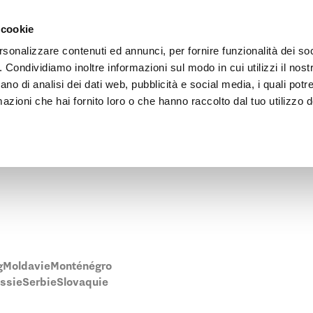
Vai al contenuto principale
ntreprise
Espace Architectes
Points de vente
 cookie
rsonalizzare contenuti ed annunci, per fornire funzionalità dei so
o. Condividiamo inoltre informazioni sul modo in cui utilizzi il nostr
ano di analisi dei dati web, pubblicità e social media, i quali pot
azioni che hai fornito loro o che hanno raccolto dal tuo utilizzo de
vente Pratic le plus proche en Slovaquie.
g
Moldavie
Monténégro
ssie
Serbie
Slovaquie