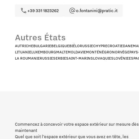
+39 331 1823262
o.fontanini@pratic.it
Autres États
AUTRICHE
BULGARIE
BELGIQUE
BIÉLORUSSIE
CHYPRE
CROATIE
DANEMA
LITUANIE
LUXEMBOURG
MALTE
MOLDAVIE
MONTÉNÉGRO
NORVÈGE
PAYS
LA ROUMANIE
RUSSIE
SERBIE
SAINT-MARIN
SLOVAQUIE
SLOVÉNIE
ESPA
Quel est le profil qui vous corresp
HoReCa
Conc
Dans quel pays êtes-vous situé ?
*
Commencez à concevoir votre espace extérieur sur mesure dès
maintenant
Quel que soit l’espace extérieur que vous avez en tête, les