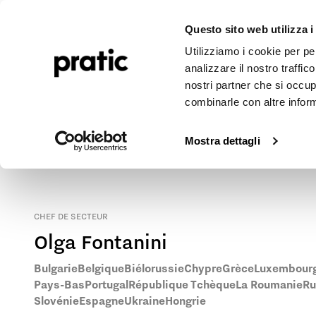
Pergolas
Stores d’extérieur
Réalisations
Journal
E
Questo sito web utilizza i
Utilizziamo i cookie per pe
analizzare il nostro traffic
nostri partner che si occup
combinarle con altre inform
Stores et pergolas Pratic en
Slovaquie
Contactez notre représentant local pour connaître le point de 
Mostra dettagli
CHEF DE SECTEUR
Olga Fontanini
Bulgarie
Belgique
Biélorussie
Chypre
Grèce
Luxembour
Pays-Bas
Portugal
République Tchèque
La Roumanie
Ru
Slovénie
Espagne
Ukraine
Hongrie