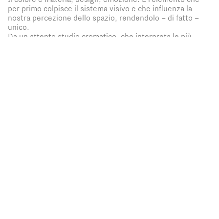
per primo colpisce il sistema visivo e che influenza la
nostra percezione dello spazio, rendendolo – di fatto –
unico.
Da un attento studio cromatico, che interpreta le più
raffinate tendenze progettuali,
nasce la Colours
Collection Pratic
: una palette rinnovata e ancora più
sostenibile che si configura come un vero e proprio
racconto estetico, capace di coniugare tecnologia e
bellezza con la stessa cura di un dettaglio sartoriale.
La nuova collezione si articola in due linee, per rispondere
a ogni esigenza. Da un lato:
Basic Selection
, una gamma
di dieci colori classici e intramontabili, ideata per pergole
e tende che dialogano con discrezione con l’architettura e
l’ambiente, restituendo spazi raffinati e sempre attuali.
Dall’altro:
Architect Selection
, che raccoglie venticinque
nuance profonde e desaturate, ispirate ai toni della natura
e che interpretano l’outdoor come spazio di stile,
equilibrio e libertà.
Le due palette si intrecciano spaziando dalle versioni del
bianco alle tonalità del grigio, passando per le sfumature
versatili del beige, del marrone e del verde, fino ad