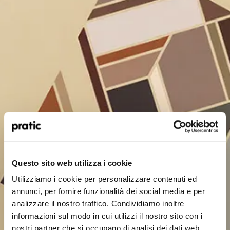
Qual è il profilo che meglio ti rappresenta?
*
HoReCa
Questo sito web utilizza i cookie
Utilizziamo i cookie per personalizzare contenuti ed
Designer/Progettista
annunci, per fornire funzionalità dei social media e per
analizzare il nostro traffico. Condividiamo inoltre
Privato
informazioni sul modo in cui utilizzi il nostro sito con i
nostri partner che si occupano di analisi dei dati web,