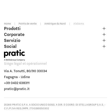
Home
|
Points de vente
|
Amérique du Nord
|
Alabama
Prodotti
Corporate
Servizio
Social
Siège légal et opérationnel
Via A. Tonutti, 80/90 33034
Fagagna - Udine
+39 0432 638311
pratic@pratic.it
2026© PRATIC S.P.A. A SOCIO UNICO SOGG. A DIR. E COORD. DI STELLAGROUP S.A.S. -
C.F./P.IVA REG.IMPR. IT00269350302