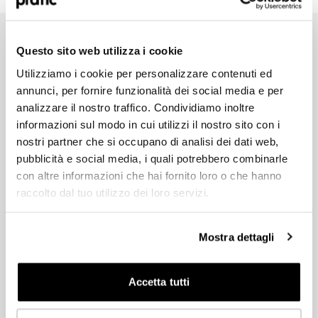
Quel est le profil qui vous correspond le mieux
?
*
Questo sito web utilizza i cookie
HoReCa
Utilizziamo i cookie per personalizzare contenuti ed
Commencez à concevoir votre espace extérieur sur mesure dès
Concepteur/Planificateur
annunci, per fornire funzionalità dei social media e per
maintenant
analizzare il nostro traffico. Condividiamo inoltre
Quel que soit l’espace extérieur que vous avez en tête, les
Particulier
informazioni sul modo in cui utilizzi il nostro sito con i
revendeurs Pratic sont à votre disposition pour vous guider dans
nostri partner che si occupano di analisi dei dati web,
la conception de la protection idéale, en étudiant des solutions
Distributeur
pubblicità e social media, i quali potrebbero combinarle
personnalisées et fonctionnelles. Remplissez dès maintenant le
formulaire pour obtenir plus d’informations ou pour être contacté
con altre informazioni che hai fornito loro o che hanno
par un représentant Pratic.
raccolto dal tuo utilizzo dei loro servizi.
Dans quel pays êtes-vous situé ?
*
HoReCa
Mostra dettagli
Concepteur/Planificateur
Accetta tutti
Particulier
Suivant