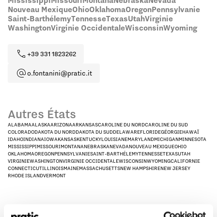
Mississippi
Missouri
Montana
Nebraska
Nevada
Nouveau Mexique
Ohio
Oklahoma
Oregon
Pennsylvanie
Saint-Barthélemy
Tennesse
Texas
Utah
Virginie
Washington
Virginie Occidentale
Wisconsin
Wyoming
+39 331 1823262
o.fontanini@pratic.it
Autres États
ALABAMA
ALASKA
ARIZONA
ARKANSAS
CAROLINE DU NORD
CAROLINE DU SUD
COLORADO
DAKOTA DU NORD
DAKOTA DU SUD
DELAWARE
FLORIDE
GÉORGIE
HAWAÏ
IDAHO
INDIANA
IOWA
KANSAS
KENTUCKY
LOUISIANE
MARYLAND
MICHIGAN
MINNESOTA
MISSISSIPPI
MISSOURI
MONTANA
NEBRASKA
NEVADA
NOUVEAU MEXIQUE
OHIO
OKLAHOMA
OREGON
PENNSYLVANIE
SAINT-BARTHÉLEMY
TENNESSE
TEXAS
UTAH
VIRGINIE
WASHINGTON
VIRGINIE OCCIDENTALE
WISCONSIN
WYOMING
CALIFORNIE
CONNECTICUT
ILLINOIS
MAINE
MASSACHUSETTS
NEW HAMPSHIRE
NEW JERSEY
RHODE ISLAND
VERMONT