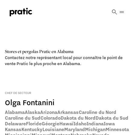
Vai al contenuto principale
Stores et pergolas Pratic en
Alabama
Contactez notre représentant local pour connaître le point de
vente Pratic le plus proche en Alabama.
CHEF DE SECTEUR
Olga Fontanini
Alabama
Alaska
Arizona
Arkansas
Caroline du Nord
Caroline du Sud
Colorado
Dakota du Nord
Dakota du Sud
Delaware
Floride
Géorgie
Hawaï
Idaho
Indiana
Iowa
Kansas
Kentucky
Louisiane
Maryland
Michigan
Minnesota