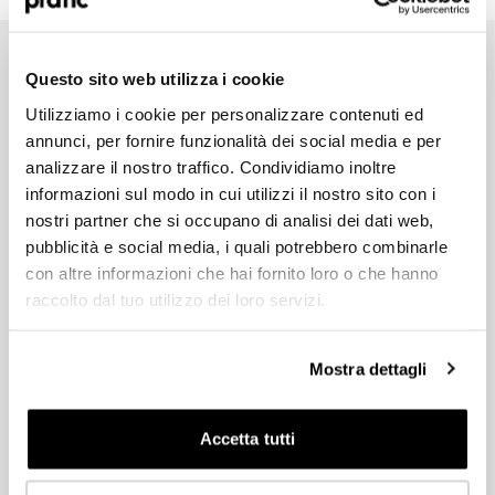
Quel est le profil qui vous correspond le mieux
?
*
Questo sito web utilizza i cookie
HoReCa
Utilizziamo i cookie per personalizzare contenuti ed
Commencez à concevoir votre espace extérieur sur mesure dès
Concepteur/Planificateur
annunci, per fornire funzionalità dei social media e per
maintenant
analizzare il nostro traffico. Condividiamo inoltre
Quel que soit l’espace extérieur que vous avez en tête, les
Particulier
informazioni sul modo in cui utilizzi il nostro sito con i
revendeurs Pratic sont à votre disposition pour vous guider dans
nostri partner che si occupano di analisi dei dati web,
la conception de la protection idéale, en étudiant des solutions
Distributeur
pubblicità e social media, i quali potrebbero combinarle
personnalisées et fonctionnelles. Remplissez dès maintenant le
formulaire pour obtenir plus d’informations ou pour être contacté
con altre informazioni che hai fornito loro o che hanno
par un représentant Pratic.
raccolto dal tuo utilizzo dei loro servizi.
Dans quel pays êtes-vous situé ?
*
HoReCa
Mostra dettagli
Concepteur/Planificateur
Accetta tutti
Particulier
Suivant