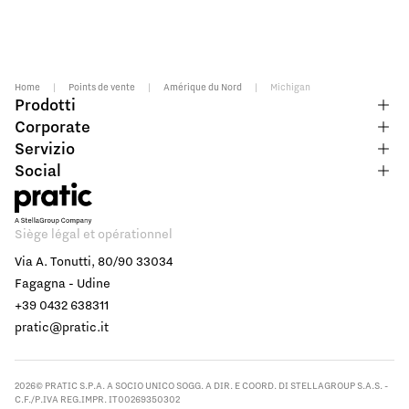
Home
|
Points de vente
|
Amérique du Nord
|
Michigan
Prodotti
Corporate
Servizio
Social
Siège légal et opérationnel
Via A. Tonutti, 80/90 33034
Fagagna - Udine
+39 0432 638311
pratic@pratic.it
2026© PRATIC S.P.A. A SOCIO UNICO SOGG. A DIR. E COORD. DI STELLAGROUP S.A.S. -
C.F./P.IVA REG.IMPR. IT00269350302