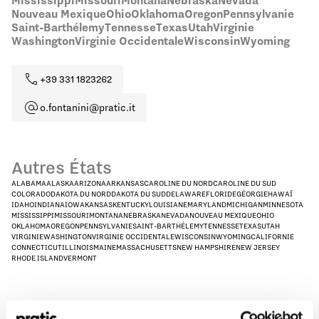
Mississippi
Missouri
Montana
Nebraska
Nevada
Nouveau Mexique
Ohio
Oklahoma
Oregon
Pennsylvanie
Saint-Barthélemy
Tennesse
Texas
Utah
Virginie
Washington
Virginie Occidentale
Wisconsin
Wyoming
+39 331 1823262
o.fontanini@pratic.it
Autres États
ALABAMA
ALASKA
ARIZONA
ARKANSAS
CAROLINE DU NORD
CAROLINE DU SUD
COLORADO
DAKOTA DU NORD
DAKOTA DU SUD
DELAWARE
FLORIDE
GÉORGIE
HAWAÏ
IDAHO
INDIANA
IOWA
KANSAS
KENTUCKY
LOUISIANE
MARYLAND
MICHIGAN
MINNESOTA
MISSISSIPPI
MISSOURI
MONTANA
NEBRASKA
NEVADA
NOUVEAU MEXIQUE
OHIO
OKLAHOMA
OREGON
PENNSYLVANIE
SAINT-BARTHÉLEMY
TENNESSE
TEXAS
UTAH
VIRGINIE
WASHINGTON
VIRGINIE OCCIDENTALE
WISCONSIN
WYOMING
CALIFORNIE
CONNECTICUT
ILLINOIS
MAINE
MASSACHUSETTS
NEW HAMPSHIRE
NEW JERSEY
RHODE ISLAND
VERMONT