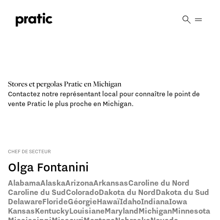
Vai al contenuto principale
Stores et pergolas Pratic en
Michigan
Contactez notre représentant local pour connaître le point de
vente Pratic le plus proche en Michigan.
CHEF DE SECTEUR
Olga Fontanini
Alabama
Alaska
Arizona
Arkansas
Caroline du Nord
Caroline du Sud
Colorado
Dakota du Nord
Dakota du Sud
Delaware
Floride
Géorgie
Hawaï
Idaho
Indiana
Iowa
Kansas
Kentucky
Louisiane
Maryland
Michigan
Minnesota