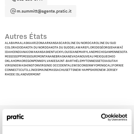
m.summitt@agente.pratic.it
Autres États
ALABAMA
ALASKA
ARIZONA
ARKANSAS
CAROLINE DU NORD
CAROLINE DU SUD
COLORADO
DAKOTA DU NORD
DAKOTA DU SUD
DELAWARE
FLORIDE
GÉORGIE
HAWAÏ
IDAHO
INDIANA
IOWA
KANSAS
KENTUCKY
LOUISIANE
MARYLAND
MICHIGAN
MINNESOTA
MISSISSIPPI
MISSOURI
MONTANA
NEBRASKA
NEVADA
NOUVEAU MEXIQUE
OHIO
OKLAHOMA
OREGON
PENNSYLVANIE
SAINT-BARTHÉLEMY
TENNESSE
TEXAS
UTAH
VIRGINIE
WASHINGTON
VIRGINIE OCCIDENTALE
WISCONSIN
WYOMING
CALIFORNIE
CONNECTICUT
ILLINOIS
MAINE
MASSACHUSETTS
NEW HAMPSHIRE
NEW JERSEY
RHODE ISLAND
VERMONT
Quel est le profil qui vous correspond le mieux
?
*