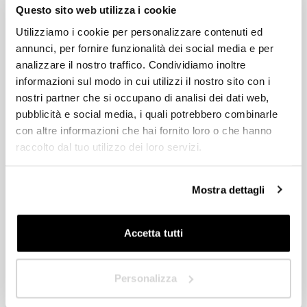
Commencez à concevoir votre espace extérieur sur mesure dès
Questo sito web utilizza i cookie
HoReCa
maintenant
Utilizziamo i cookie per personalizzare contenuti ed
Quel que soit l’espace extérieur que vous avez en tête, les
Concepteur/Planificateur
revendeurs Pratic sont à votre disposition pour vous guider dans
annunci, per fornire funzionalità dei social media e per
la conception de la protection idéale, en étudiant des solutions
analizzare il nostro traffico. Condividiamo inoltre
personnalisées et fonctionnelles. Remplissez dès maintenant le
Particulier
informazioni sul modo in cui utilizzi il nostro sito con i
formulaire pour obtenir plus d’informations ou pour être contacté
nostri partner che si occupano di analisi dei dati web,
par un représentant Pratic.
Distributeur
pubblicità e social media, i quali potrebbero combinarle
con altre informazioni che hai fornito loro o che hanno
raccolto dal tuo utilizzo dei loro servizi.
HoReCa
Dans quel pays êtes-vous situé ?
*
Concepteur/Planificateur
Mostra dettagli
Particulier
Accetta tutti
Distributeur
Suivant
Personalizza