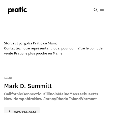
Vai al contenuto principale
Stores et pergolas Pratic en
Maine
Contactez notre représentant local pour connaître le point de
vente Pratic le plus proche en Maine.
AGENT
Mark D. Summitt
Californie
Connecticut
Illinois
Maine
Massachusetts
New Hampshire
New Jersey
Rhode Island
Vermont
562-236-5744