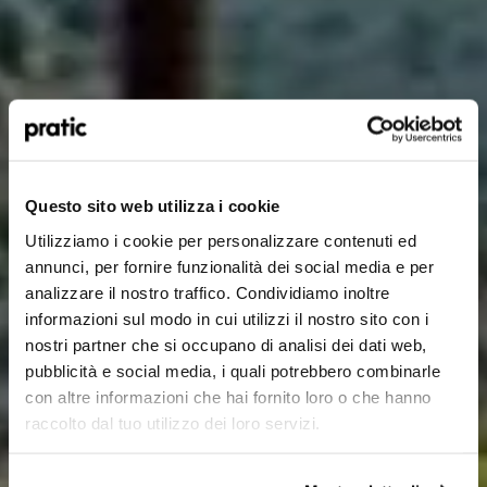
Qual è il profilo che meglio ti rappresenta?
*
HoReCa
Questo sito web utilizza i cookie
Utilizziamo i cookie per personalizzare contenuti ed
Designer/Progettista
annunci, per fornire funzionalità dei social media e per
analizzare il nostro traffico. Condividiamo inoltre
Privato
informazioni sul modo in cui utilizzi il nostro sito con i
nostri partner che si occupano di analisi dei dati web,
Rivenditore
pubblicità e social media, i quali potrebbero combinarle
con altre informazioni che hai fornito loro o che hanno
raccolto dal tuo utilizzo dei loro servizi.
In quale Paese ti trovi?
*