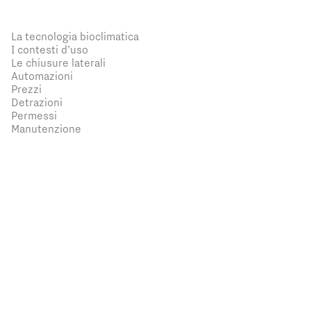
La tecnologia bioclimatica
I contesti d’uso
Le chiusure laterali
Automazioni
Prezzi
Detrazioni
Permessi
Manutenzione
1. La tecnologia bioclimatica
Elemento distintivo di ogni pergola bioclimatica è la sua
copertura dotata di
lame frangisole orientabili in alluminio
,
che consentono di regolare a piacimento il grado di