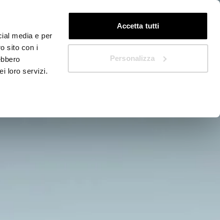
IT
Quickstart
Accetta tutti
cial media e per
o sito con i
Personalizza
rebbero
i loro servizi.