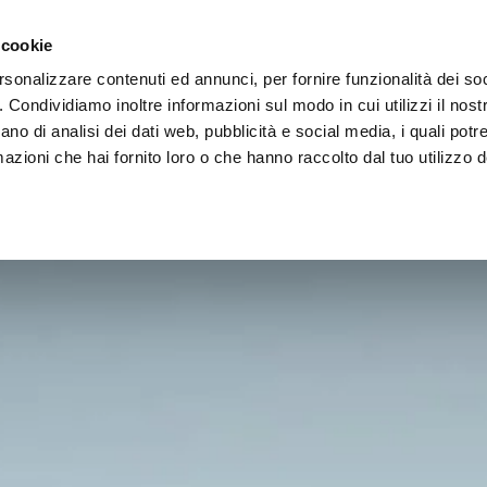
Vai al contenuto principale
rate
Area Architetti
Punti vendita
 cookie
rsonalizzare contenuti ed annunci, per fornire funzionalità dei so
o. Condividiamo inoltre informazioni sul modo in cui utilizzi il nostr
ano di analisi dei dati web, pubblicità e social media, i quali pot
azioni che hai fornito loro o che hanno raccolto dal tuo utilizzo de