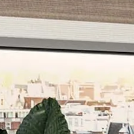
resenta?
*
igner/Progettista
Privato
Rivendit