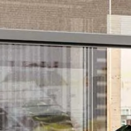
Qual è il profilo che meglio ti rapp
HoReCa
Des
In quale Paese ti trovi?
*