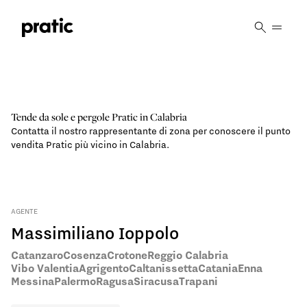
Vai al contenuto principale
Tende da sole e pergole Pratic in Calabria
Contatta il nostro rappresentante di zona per conoscere il punto
vendita Pratic più vicino in Calabria.
AGENTE
Massimiliano Ioppolo
Catanzaro
Cosenza
Crotone
Reggio Calabria
Vibo Valentia
Agrigento
Caltanissetta
Catania
Enna
Messina
Palermo
Ragusa
Siracusa
Trapani