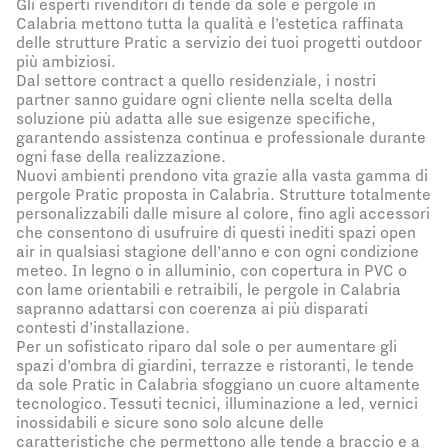
Gli esperti rivenditori di tende da sole e pergole in
Calabria mettono tutta la qualità e l’estetica raffinata
delle strutture Pratic a servizio dei tuoi progetti outdoor
più ambiziosi.
Dal settore contract a quello residenziale, i nostri
partner sanno guidare ogni cliente nella scelta della
soluzione più adatta alle sue esigenze specifiche,
garantendo assistenza continua e professionale durante
ogni fase della realizzazione.
Nuovi ambienti prendono vita grazie alla vasta gamma di
pergole Pratic proposta in Calabria. Strutture totalmente
personalizzabili dalle misure al colore, fino agli accessori
che consentono di usufruire di questi inediti spazi open
air in qualsiasi stagione dell’anno e con ogni condizione
meteo. In legno o in alluminio, con copertura in PVC o
con lame orientabili e retraibili, le pergole in Calabria
sapranno adattarsi con coerenza ai più disparati
contesti d’installazione.
Per un sofisticato riparo dal sole o per aumentare gli
spazi d’ombra di giardini, terrazze e ristoranti, le tende
da sole Pratic in Calabria sfoggiano un cuore altamente
tecnologico. Tessuti tecnici, illuminazione a led, vernici
inossidabili e sicure sono solo alcune delle
caratteristiche che permettono alle tende a braccio e a