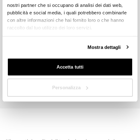
nostri partner che si occupano di analisi dei dati web,
Rivenditore
pubblicità e social media, i quali potrebbero combinarle
con altre informazioni che hai fornito loro o che hanno
raccolto dal tuo utilizzo dei loro servizi.
In quale Paese ti trovi?
*
Acconsento al trattamento dei dati e dichiaro di aver letto ed
accettato l’informativa sulla
Privacy Policy
.
Mostra dettagli
Invia
Accetta tutti
Avanti
Personalizza