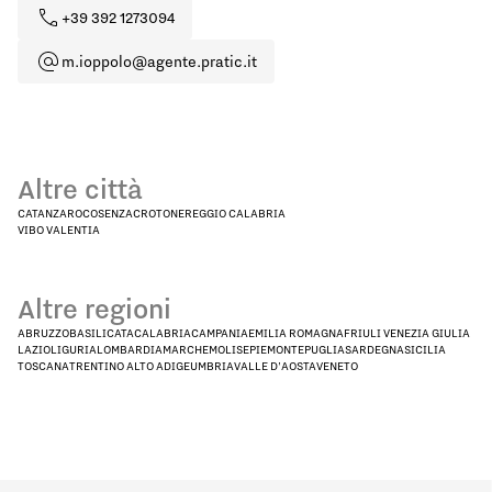
+39 392 1273094
m.ioppolo@agente.pratic.it
Altre città
CATANZARO
COSENZA
CROTONE
REGGIO CALABRIA
VIBO VALENTIA
Altre regioni
ABRUZZO
BASILICATA
CALABRIA
CAMPANIA
EMILIA ROMAGNA
FRIULI VENEZIA GIULIA
LAZIO
LIGURIA
LOMBARDIA
MARCHE
MOLISE
PIEMONTE
PUGLIA
SARDEGNA
SICILIA
TOSCANA
TRENTINO ALTO ADIGE
UMBRIA
VALLE D'AOSTA
VENETO