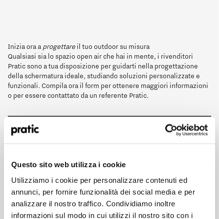
Inizia ora a
progettare
il tuo outdoor su misura
Qualsiasi sia lo spazio open air che hai in mente, i rivenditori
Pratic sono a tua disposizione per guidarti nella progettazione
della schermatura ideale, studiando soluzioni personalizzate e
funzionali. Compila ora il form per ottenere maggiori informazioni
o per essere contattato da un referente Pratic.
HoReCa
Qual è il profilo che meglio ti rappresenta?
*
Designer/Progettista
HoReCa
Questo sito web utilizza i cookie
Privato
Utilizziamo i cookie per personalizzare contenuti ed
Designer/Progettista
annunci, per fornire funzionalità dei social media e per
Rivenditore
analizzare il nostro traffico. Condividiamo inoltre
Privato
informazioni sul modo in cui utilizzi il nostro sito con i