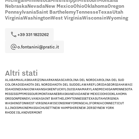
Michigan
Minnesota
Mississippi
Missouri
Montana
Nebraska
Nevada
New Mexico
Ohio
Oklahoma
Oregon
Pennsylvania
Saint Barthelemy
Tennesse
Texas
Utah
Virginia
Washington
West Virginia
Wisconsin
Wyoming
+39 331 1823262
o.fontanini@pratic.it
Altri stati
ALABAMA
ALASKA
ARIZONA
ARKANSAS
CAROLINA DEL NORD
CAROLINA DEL SUD
COLORADO
DAKOTA DEL NORD
DAKOTA DEL SUD
DELAWARE
FLORIDA
GEORGIA
HAWAII
IDAHO
INDIANA
IOWA
KANSAS
KENTUCKY
LOUISIANA
MARYLAND
MICHIGAN
MINNESOTA
MISSISSIPPI
MISSOURI
MONTANA
NEBRASKA
NEVADA
NEW MEXICO
OHIO
OKLAHOMA
OREGON
PENNSYLVANIA
SAINT BARTHELEMY
TENNESSE
TEXAS
UTAH
VIRGINIA
WASHINGTON
WEST VIRGINIA
WISCONSIN
WYOMING
CALIFORNIA
CONNECTICUT
ILLINOIS
MAINE
MASSACHUSETT
NEW HAMPSHIRE
NEW JERSEY
NEW YORK
RHODE ISLAND
VERMONT