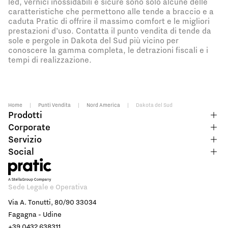
led, vernici inossidabili e sicure sono solo alcune delle
caratteristiche che permettono alle tende a braccio e a
caduta Pratic di offrire il massimo comfort e le migliori
prestazioni d’uso. Contatta il punto vendita di tende da
sole e pergole in Dakota del Sud più vicino per
conoscere la gamma completa, le detrazioni fiscali e i
tempi di realizzazione.
Home
|
Punti Vendita
|
Nord America
|
Dakota del Sud
Prodotti
Corporate
Servizio
Social
Sede Legale e Operativa
Via A. Tonutti, 80/90 33034
Fagagna - Udine
+39 0432 638311