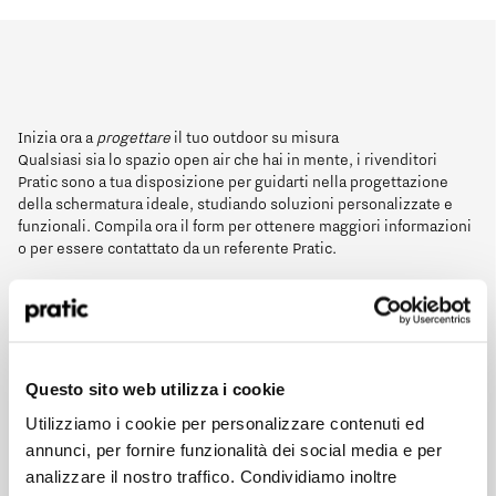
Inizia ora a
progettare
il tuo outdoor su misura
Qualsiasi sia lo spazio open air che hai in mente, i rivenditori
Pratic sono a tua disposizione per guidarti nella progettazione
della schermatura ideale, studiando soluzioni personalizzate e
funzionali. Compila ora il form per ottenere maggiori informazioni
o per essere contattato da un referente Pratic.
HoReCa
Qual è il profilo che meglio ti rappresenta?
*
Designer/Progettista
HoReCa
Questo sito web utilizza i cookie
Utilizziamo i cookie per personalizzare contenuti ed
Privato
Designer/Progettista
annunci, per fornire funzionalità dei social media e per
analizzare il nostro traffico. Condividiamo inoltre
Privato
Rivenditore