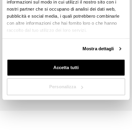
informazioni sul modo in cui utilizzi il nostro sito con i
nostri partner che si occupano di analisi dei dati web,
Rivenditore
pubblicità e social media, i quali potrebbero combinarle
con altre informazioni che hai fornito loro o che hanno
raccolto dal tuo utilizzo dei loro servizi.
In quale Paese ti trovi?
*
Acconsento al trattamento dei dati e dichiaro di aver letto ed
Mostra dettagli
accettato l’informativa sulla
Privacy Policy
.
Invia
Accetta tutti
Avanti
Personalizza