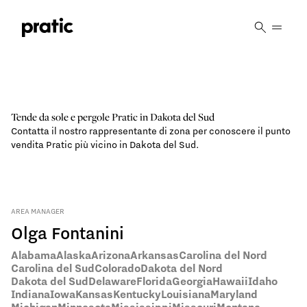
Vai al contenuto principale
Tende da sole e pergole Pratic in Dakota del Sud
Contatta il nostro rappresentante di zona per conoscere il punto
vendita Pratic più vicino in Dakota del Sud.
AREA MANAGER
Olga Fontanini
Alabama
Alaska
Arizona
Arkansas
Carolina del Nord
Carolina del Sud
Colorado
Dakota del Nord
Dakota del Sud
Delaware
Florida
Georgia
Hawaii
Idaho
Indiana
Iowa
Kansas
Kentucky
Louisiana
Maryland