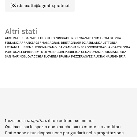
r.biasatti@agente.pratic.it
Altri stati
AUSTRIA
BULGARIA
BELGIO
BIELORUSSIA
CIPRO
CROAZIA
DANIMARCA
ESTONIA
FINLANDIA
FRANCIA
GERMANIA
GRAN BRETAGNA
GRECIA
IRLANDA
LETTONIA
LITUANIA
LUSSEMBURGO
MALTA
MOLDAVIA
MONTENEGRO
NORVEGIA
OLANDA
POLONIA
PORTOGALLO
PRINCIPATO DI MONACO
REPUBBLICA CECA
ROMANIA
RUSSIA
SERBIA
SAN MARINO
SLOVACCHIA
SLOVENIA
SPAGNA
SVIZZERA
SVEZIA
UCRAINA
UNGHERIA
Inizia ora a
progettare
il tuo outdoor su misura
Qualsiasi sia lo spazio open air che hai in mente, i rivenditori
Pratic sono a tua disposizione per guidarti nella progettazione