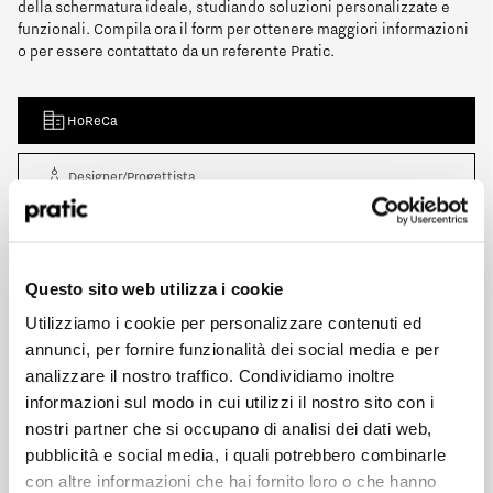
della schermatura ideale, studiando soluzioni personalizzate e
funzionali. Compila ora il form per ottenere maggiori informazioni
o per essere contattato da un referente Pratic.
HoReCa
Designer/Progettista
Qual è il profilo che meglio ti rappresenta?
*
Privato
HoReCa
Questo sito web utilizza i cookie
Rivenditore
Utilizziamo i cookie per personalizzare contenuti ed
Designer/Progettista
annunci, per fornire funzionalità dei social media e per
analizzare il nostro traffico. Condividiamo inoltre
Privato
informazioni sul modo in cui utilizzi il nostro sito con i
nostri partner che si occupano di analisi dei dati web,
Rivenditore
pubblicità e social media, i quali potrebbero combinarle
Acconsento al trattamento dei dati e dichiaro di aver letto ed
con altre informazioni che hai fornito loro o che hanno
accettato l’informativa sulla
Privacy Policy
.