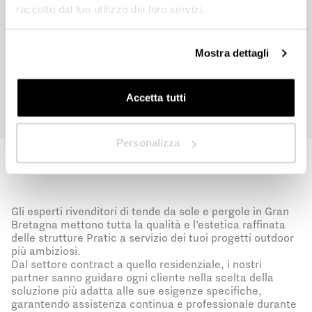
raccolto dal tuo utilizzo dei loro servizi.
In quale Paese ti trovi?
*
Invia
Mostra dettagli
Accetta tutti
Avanti
Personalizza
Gli esperti rivenditori di tende da sole e pergole in Gran
Bretagna mettono tutta la qualità e l’estetica raffinata
delle strutture Pratic a servizio dei tuoi progetti outdoor
più ambiziosi.
Dal settore contract a quello residenziale, i nostri
partner sanno guidare ogni cliente nella scelta della
soluzione più adatta alle sue esigenze specifiche,
garantendo assistenza continua e professionale durante