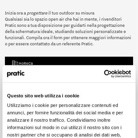
Inizia ora a
progettare
il tuo outdoor su misura
Qualsiasi sia lo spazio open air che hai in mente, i rivenditori
Pratic sono a tua disposizione per guidarti nella progettazione
della schermatura ideale, studiando soluzioni personalizzate e
funzionali. Compila ora il form per ottenere maggiori informazioni
o per essere contattato da un referente Pratic.
HoReCa
Qual è il profilo che meglio ti rappresenta?
Designer/Progettista
*
HoReCa
Privato
Questo sito web utilizza i cookie
Utilizziamo i cookie per personalizzare contenuti ed
Designer/Progettista
Rivenditore
annunci, per fornire funzionalità dei social media e per
analizzare il nostro traffico. Condividiamo inoltre
Privato
informazioni sul modo in cui utilizzi il nostro sito con i
nostri partner che si occupano di analisi dei dati web,