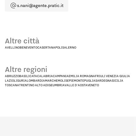
s.nani@agente.pratic.it
Altre città
AVELLINO
BENEVENTO
CASERTA
NAPOLI
SALERNO
Altre regioni
ABRUZZO
BASILICATA
CALABRIA
CAMPANIA
EMILIA ROMAGNA
FRIULI VENEZIA GIULIA
LAZIO
LIGURIA
LOMBARDIA
MARCHE
MOLISE
PIEMONTE
PUGLIA
SARDEGNA
SICILIA
TOSCANA
TRENTINO ALTO ADIGE
UMBRIA
VALLE D'AOSTA
VENETO