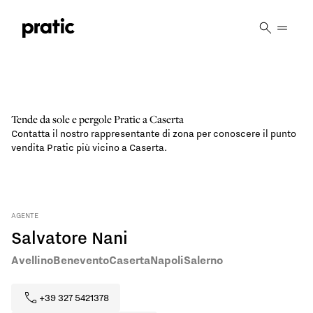
Vai al contenuto principale
Tende da sole e pergole Pratic a Caserta
Contatta il nostro rappresentante di zona per conoscere il punto
vendita Pratic più vicino a Caserta.
AGENTE
Salvatore Nani
Avellino
Benevento
Caserta
Napoli
Salerno
+39 327 5421378