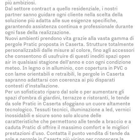
più ambiziosi.
Dal settore contract a quello residenziale, i nostri
partner sanno guidare ogni cliente nella scelta della
soluzione più adatta alle sue esigenze specifiche,
garantendo assistenza continua e professionale durante
ogni fase della realizzazione.
Nuovi ambienti prendono vita grazie alla vasta gamma di
pergole Pratic proposta in Caserta. Strutture totalmente
personalizzabili dalle misure al colore, fino agli accessori
che consentono di usufruire di questi inediti spazi open
air in qualsiasi stagione dell’anno e con ogni condizione
meteo. In legno o in alluminio, con copertura in PVC o
con lame orientabili e retraibili, le pergole in Caserta
sapranno adattarsi con coerenza ai più disparati
contesti d’installazione.
Per un sofisticato riparo dal sole o per aumentare gli
spazi d’ombra di giardini, terrazze e ristoranti, le tende
da sole Pratic in Caserta sfoggiano un cuore altamente
tecnologico. Tessuti tecnici, illuminazione a led, vernici
inossidabili e sicure sono solo alcune delle
caratteristiche che permettono alle tende a braccio e a
caduta Pratic di offrire il massimo comfort e le migliori
prestazioni d’uso. Contatta il punto vendita di tende da
sole e pergole in Caserta più vicino per conoscere la