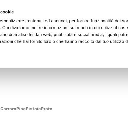
Vai al contenuto principale
rate
Area Architetti
Punti vendita
 cookie
rsonalizzare contenuti ed annunci, per fornire funzionalità dei so
o. Condividiamo inoltre informazioni sul modo in cui utilizzi il nostr
ano di analisi dei dati web, pubblicità e social media, i quali pot
azioni che hai fornito loro o che hanno raccolto dal tuo utilizzo de
o vendita Pratic più vicino a Arezzo.
Carrara
Pisa
Pistoia
Prato