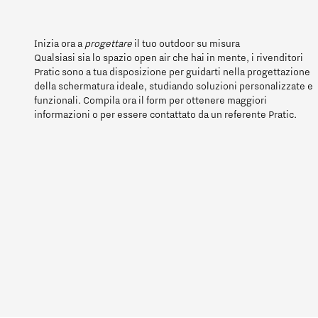
Qual è il profilo che meglio ti rapp
Inizia ora a
progettare
il tuo outdoor su misura
Qualsiasi sia lo spazio open air che hai in mente, i rivenditori
HoReCa
Des
Pratic sono a tua disposizione per guidarti nella progettazione
della schermatura ideale, studiando soluzioni personalizzate e
funzionali. Compila ora il form per ottenere maggiori
informazioni o per essere contattato da un referente Pratic.
In quale Paese ti trovi?
*