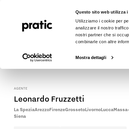
Pergole
Tende da sole
Realizzazioni
Journal
Corpo
Questo sito web utilizza i
Utilizziamo i cookie per pe
analizzare il nostro traffic
nostri partner che si occup
combinarle con altre inform
Tende da sole e pergole Pratic a Arezzo
Contatta il nostro rappresentante di zona per conoscere il punt
Mostra dettagli
AGENTE
Leonardo Fruzzetti
La Spezia
Arezzo
Firenze
Grosseto
Livorno
Lucca
Massa-
Siena