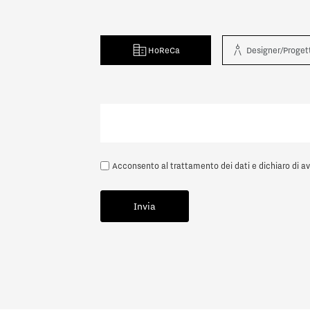
resenta?
*
HoReCa
Designer/Proget
igner/Progettista
Privato
Rivendit
Acconsento al trattamento dei dati e dichiaro di av
Invia
Avanti