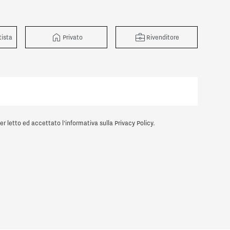
tista
Privato
Rivenditore
ore
er letto ed accettato l’informativa sulla
Privacy Policy
.