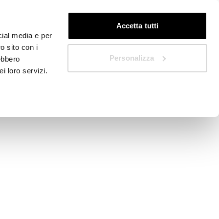
IT
Quickstart
Accetta tutti
cial media e per
o sito con i
Personalizza
rebbero
i loro servizi.