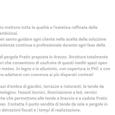
zo mettono tutta la qualità e l’estetica raffinata delle
 ambiziosi.
ner sanno guidare ogni cliente nella scelta della soluzione
sistenza continua e professionale durante ogni fase della
i pergole Pratic proposta in Arezzo. Strutture totalmente
ori che consentono di usufruire di questi inediti spazi open
ne meteo. In legno o in alluminio, con copertura in PVC o con
nno adattarsi con coerenza ai più disparati contesti
azi d’ombra di giardini, terrazze e ristoranti, le tende da
logico. Tessuti tecnici, illuminazione a led, vernici
tiche che permettono alle tende a braccio e a caduta Pratic
’uso. Contatta il punto vendita di tende da sole e pergole in
etrazioni fiscali e i tempi di realizzazione.