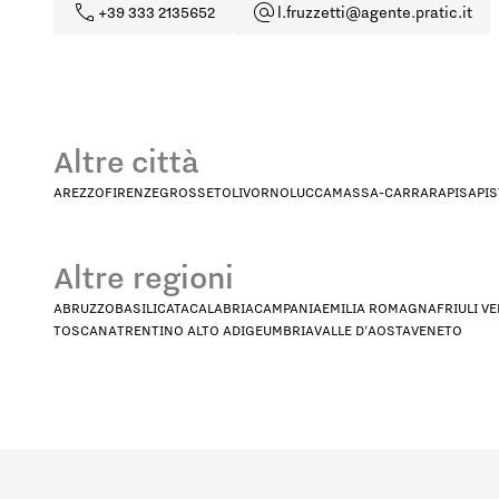
+39 333 2135652
l.fruzzetti@agente.pratic.it
Altre città
AREZZO
FIRENZE
GROSSETO
LIVORNO
LUCCA
MASSA-CARRARA
PISA
PI
Altre regioni
ABRUZZO
BASILICATA
CALABRIA
CAMPANIA
EMILIA ROMAGNA
FRIULI V
TOSCANA
TRENTINO ALTO ADIGE
UMBRIA
VALLE D'AOSTA
VENETO