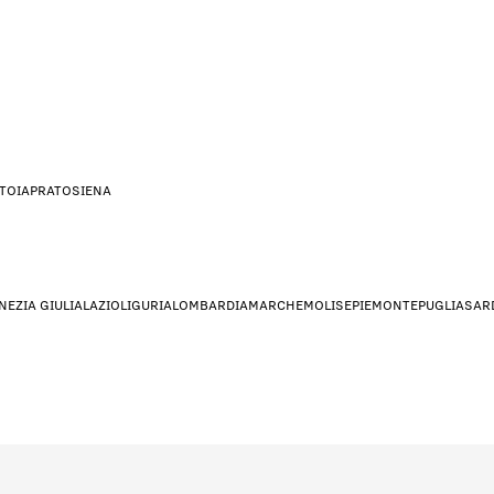
STOIA
PRATO
SIENA
ENEZIA GIULIA
LAZIO
LIGURIA
LOMBARDIA
MARCHE
MOLISE
PIEMONTE
PUGLIA
SAR